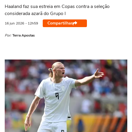
Haaland faz sua estreia em Copas contra a seleção
considerada azarã do Grupo I
Compartilhar
16 jun
2026
- 12h59
Por:
Terra Apostas