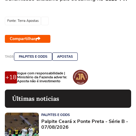
Fonte: Terra Apostas
Compartilhar
TAGS
PALPITES E ODDS
APOSTAS
Jogue com responsabilidade |
+18
Ministério da Fazenda adverte:
Aposta não é investimento
Últimas notícias
PALPITES E ODDS
Palpite Ceará x Ponte Preta - Série B -
07/08/2026