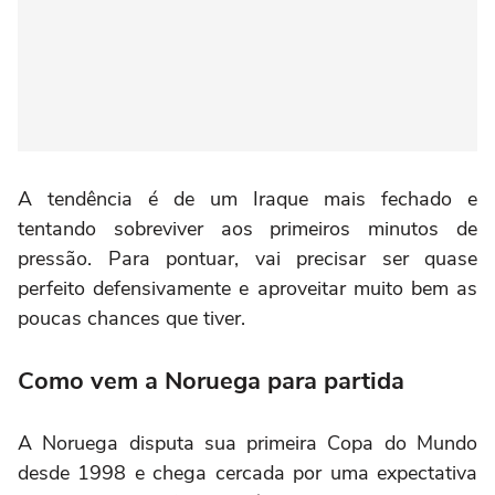
A tendência é de um Iraque mais fechado e
tentando sobreviver aos primeiros minutos de
pressão. Para pontuar, vai precisar ser quase
perfeito defensivamente e aproveitar muito bem as
poucas chances que tiver.
Como vem a Noruega para partida
A Noruega disputa sua primeira Copa do Mundo
desde 1998 e chega cercada por uma expectativa