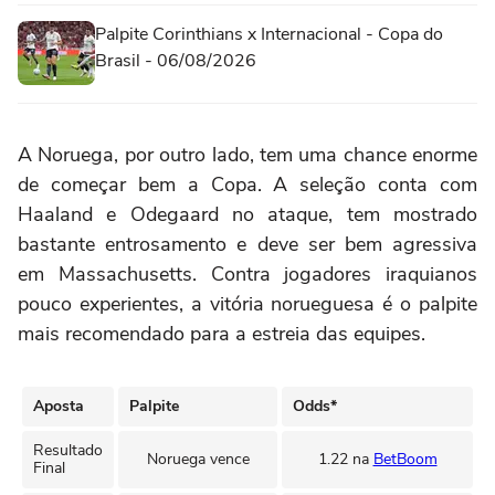
Palpite Corinthians x Internacional - Copa do
Brasil - 06/08/2026
A Noruega, por outro lado, tem uma chance enorme
de começar bem a Copa. A seleção conta com
Haaland e Odegaard no ataque, tem mostrado
bastante entrosamento e deve ser bem agressiva
em Massachusetts. Contra jogadores iraquianos
pouco experientes, a vitória norueguesa é o palpite
mais recomendado para a estreia das equipes.
Aposta
Palpite
Odds*
Resultado
Noruega vence
1.22 na
BetBoom
Final