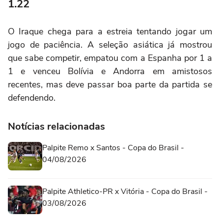
1.22
O Iraque chega para a estreia tentando jogar um
jogo de paciência. A seleção asiática já mostrou
que sabe competir, empatou com a Espanha por 1 a
1 e venceu Bolívia e Andorra em amistosos
recentes, mas deve passar boa parte da partida se
defendendo.
Notícias relacionadas
Palpite Remo x Santos - Copa do Brasil -
04/08/2026
Palpite Athletico-PR x Vitória - Copa do Brasil -
03/08/2026