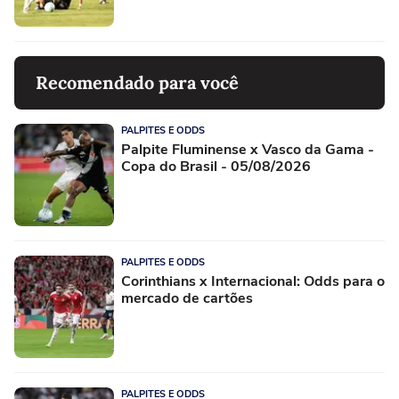
Recomendado para você
PALPITES E ODDS
Palpite Fluminense x Vasco da Gama -
Copa do Brasil - 05/08/2026
PALPITES E ODDS
Corinthians x Internacional: Odds para o
mercado de cartões
PALPITES E ODDS