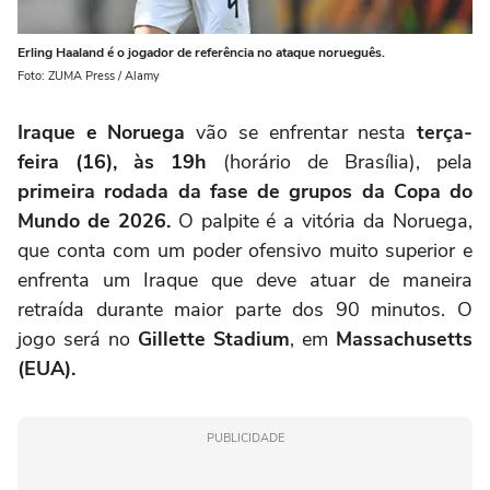
Erling Haaland é o jogador de referência no ataque norueguês.
Foto: ZUMA Press / Alamy
Iraque e Noruega
vão se enfrentar nesta
terça-
feira (16), às 19h
(horário de Brasília), pela
primeira rodada da fase de grupos da Copa do
Mundo de 2026.
O palpite é a vitória da Noruega,
que conta com um poder ofensivo muito superior e
enfrenta um Iraque que deve atuar de maneira
retraída durante maior parte dos 90 minutos. O
jogo será no
Gillette Stadium
, em
Massachusetts
(EUA).
PUBLICIDADE