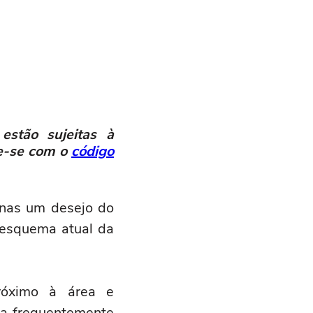
estão sujeitas à
re-se com o
código
enas um desejo do
o esquema atual da
próximo à área e
ca frequentemente