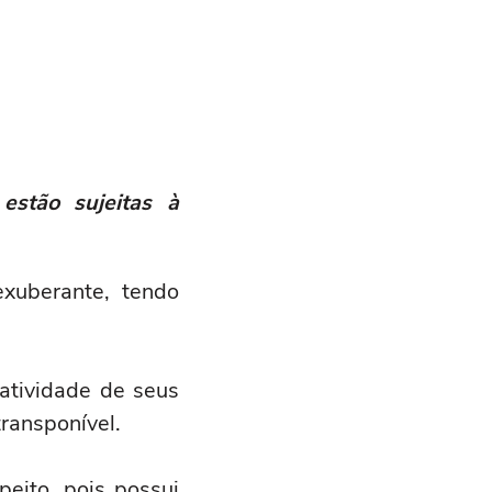
estão sujeitas à
xuberante, tendo
.
iatividade de seus
ransponível.
peito, pois possui