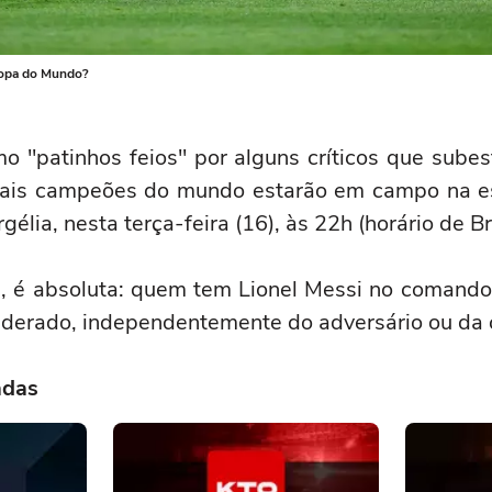
Copa do Mundo?
 "patinhos feios" por alguns críticos que sube
tuais campeões do mundo estarão em campo na e
élia, nesta terça-feira (16), às 22h (horário de Bra
, é absoluta: quem tem Lionel Messi no comando
iderado, independentemente do adversário ou da 
adas