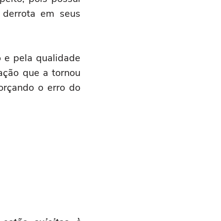
 derrota em seus
o e pela qualidade
zação que a tornou
orçando o erro do