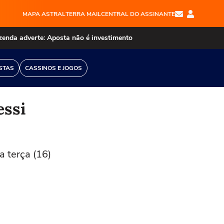
MAPA ASTRAL
TERRA MAIL
CENTRAL DO ASSINANTE
zenda adverte: Aposta não é investimento
STAS
CASSINOS E JOGOS
essi
 terça (16)