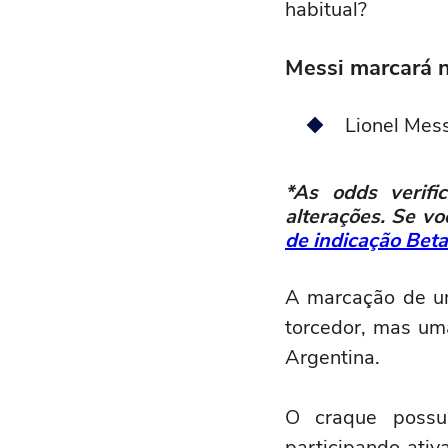
habitual?
Messi marcará n
Lionel Mes
*As odds verifi
alterações. Se v
de indicação Be
A marcação de um
torcedor, mas uma
Argentina.
O craque possui
participando ati