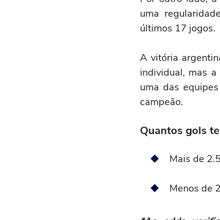
uma regularidad
últimos 17 jogos.
A vitória argenti
individual, mas a
uma das equipes 
campeão.
Quantos gols te
Mais de 2.5
Menos de 2