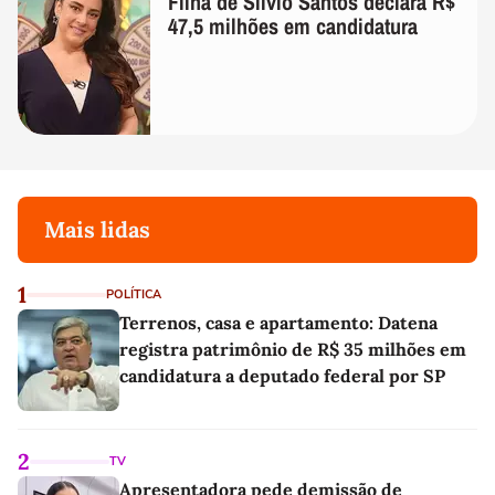
Filha de Silvio Santos declara R$
47,5 milhões em candidatura
Mais lidas
1
POLÍTICA
Terrenos, casa e apartamento: Datena
registra patrimônio de R$ 35 milhões em
candidatura a deputado federal por SP
2
TV
Apresentadora pede demissão de