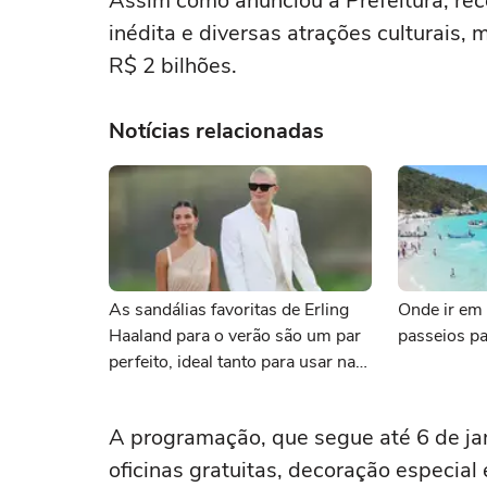
Assim como anunciou a Prefeitura, rec
inédita e diversas atrações culturais
R$ 2 bilhões.
Notícias relacionadas
As sandálias favoritas de Erling
Onde ir em 
Haaland para o verão são um par
passeios pa
perfeito, ideal tanto para usar na
praia com roupa de banho quanto
em uma festa com terno de linho
A programação, que segue até 6 de ja
oficinas gratuitas, decoração especial