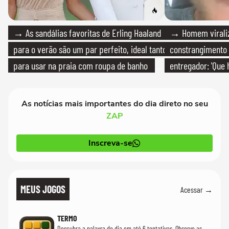
→ As sandálias favoritas de Erling Haaland
→ Homem viraliz
para o verão são um par perfeito, ideal tanto
constrangimento
para usar na praia com roupa de banho
entregador: 'Que 
quanto em uma festa com terno de linho
As notícias mais importantes do dia direto no seu
ZAP
Inscreva-se
MEUS JOGOS
Acessar →
TERMO
Descubra a palavra do dia em até 6 tentativas. Observe as