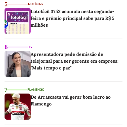
5
NOTÍCIAS
Lotofácil 3752 acumula nesta segunda-
feira e prêmio principal sobe para R$ 5
milhões
6
TV
Apresentadora pede demissão de
telejornal para ser gerente em empresa:
"Mais tempo e paz"
7
FLAMENGO
De Arrascaeta vai gerar bom lucro ao
Flamengo