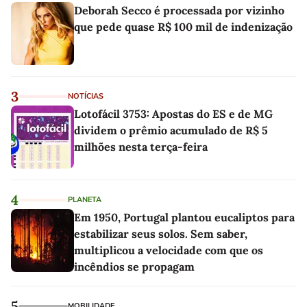
Deborah Secco é processada por vizinho
que pede quase R$ 100 mil de indenização
3
NOTÍCIAS
Lotofácil 3753: Apostas do ES e de MG
dividem o prêmio acumulado de R$ 5
milhões nesta terça-feira
4
PLANETA
Em 1950, Portugal plantou eucaliptos para
estabilizar seus solos. Sem saber,
multiplicou a velocidade com que os
incêndios se propagam
5
MOBILIDADE