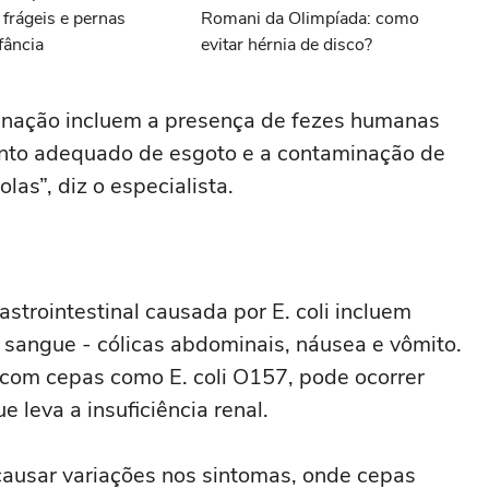
 frágeis e pernas
Romani da Olimpíada: como
fância
evitar hérnia de disco?
inação incluem a presença de fezes humanas
mento adequado de esgoto e a contaminação de
las”, diz o especialista.
strointestinal causada por E. coli incluem
 sangue - cólicas abdominais, náusea e vômito.
com cepas como E. coli O157, pode ocorrer
 leva a insuficiência renal.
causar variações nos sintomas, onde cepas