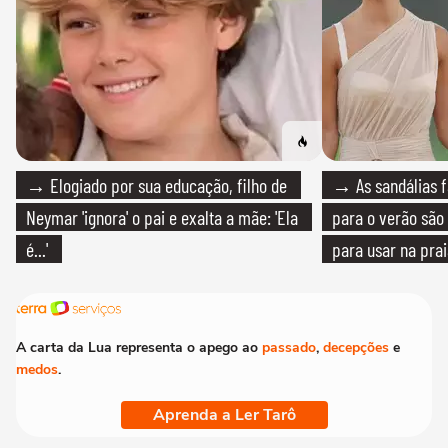
→ Elogiado por sua educação, filho de
→ As sandálias f
Neymar 'ignora' o pai e exalta a mãe: 'Ela
para o verão são 
é...'
para usar na pra
quanto em uma fe
A carta da Lua representa o apego ao
passado
,
decepções
e
medos
.
Aprenda a Ler Tarô