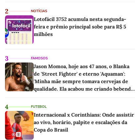
2
NOTÍCIAS
Lotofácil 3752 acumula nesta segunda-
feira e prêmio principal sobe para R$ 5
milhões
3
FAMOSOS
Jason Momoa, hoje aos 47 anos, o Blanka
de 'Street Fighter' e eterno 'Aquaman':
'Minha mãe sempre tomava cervejas de
qualidade. Ela acabou me criando bebendo
as melhores'
4
FUTEBOL
Internacional x Corinthians: Onde assistir
ao vivo, horário, palpite e escalações da
Copa do Brasil