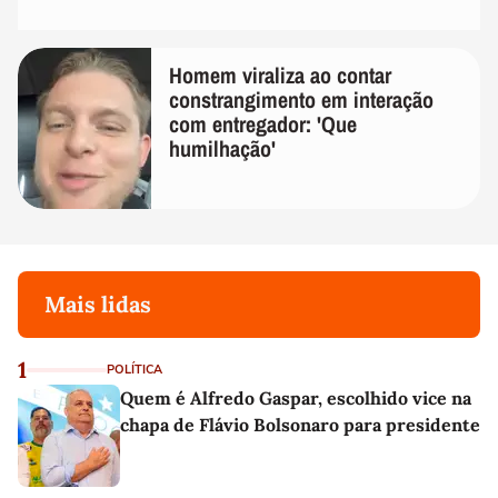
Homem viraliza ao contar
constrangimento em interação
com entregador: 'Que
humilhação'
Mais lidas
1
POLÍTICA
Quem é Alfredo Gaspar, escolhido vice na
chapa de Flávio Bolsonaro para presidente