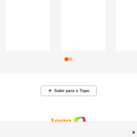
Subir para o Topo
© COPYRIGHT 2026, TERRA NETWORKS BRASIL LTDA |
POLÍTICA DE