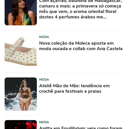
Com açafrão, baunilha de Madagascar,
cumaru e mais: a primavera só começa
mês que vem, o aroma oriental floral
destes 4 perfumes árabes me
conquistou na primeira borrifada
MODA
Nova coleção da Moleca aposta em
moda ousada e collab com Ana Castela
MODA
Ateliê Mão de Mãe: tendência em
crochê para festivais e praias
MODA
Anitta em Equilibrivm: veja como foram