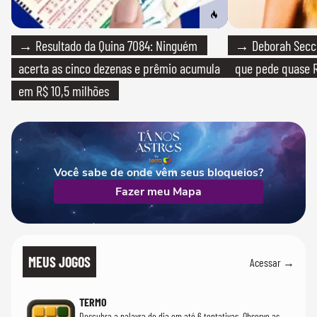
→ Resultado da Quina 7084: Ninguém
→ Deborah Secco
acerta as cinco dezenas e prêmio acumula
que pede quase R
em R$ 10,5 milhões
Você sabe de onde vêm seus bloqueios?
Fazer meu Mapa
MEUS JOGOS
Acessar →
TERMO
Descubra a palavra do dia em até 6 tentativas. Observe as