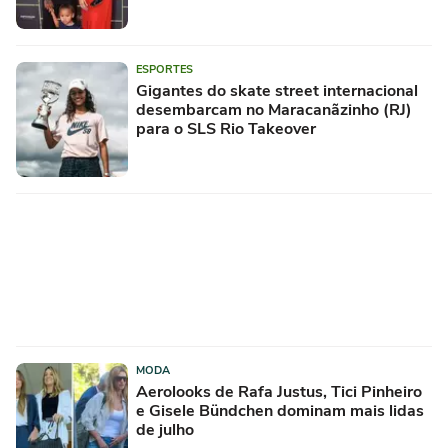
ESPORTES
Gigantes do skate street internacional
desembarcam no Maracanãzinho (RJ)
para o SLS Rio Takeover
MODA
Aerolooks de Rafa Justus, Tici Pinheiro
e Gisele Bündchen dominam mais lidas
de julho