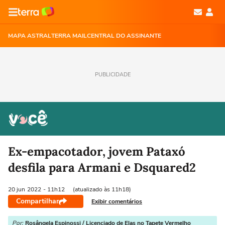
MAPA ASTRAL
TERRA MAIL
CENTRAL DO ASSINANTE
PUBLICIDADE
Ex-empacotador, jovem Pataxó
desfila para Armani e Dsquared2
20 jun
2022
- 11h12
(atualizado às 11h18)
Compartilhar
Exibir comentários
Por:
Rosângela Espinossi / Licenciado de Elas no Tapete Vermelho