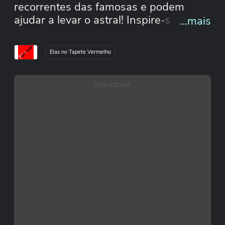
recorrentes das famosas e podem
ajudar a levar o astral! Inspire-se nas
...mais
propostas de Paolla Oliveira, Patricia
Poeta, Maisa, Preta Gil, Claudia Leitte e
Elas no Tapete Vermelho
Marina Ruy Barbosa:
PUBLICIDADE