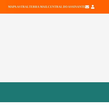
MAPA ASTRAL
TERRA MAIL
CENTRAL DO ASSINANTE