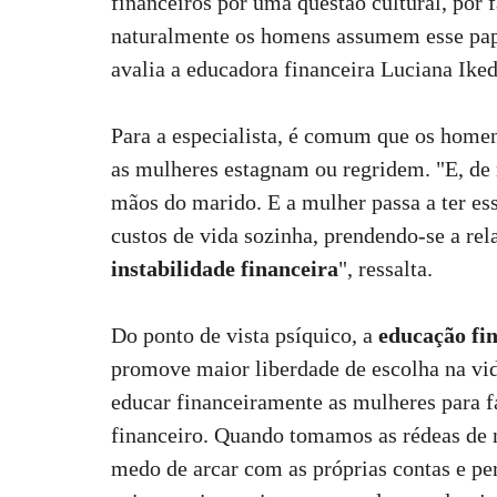
financeiros por uma questão cultural, por f
naturalmente os homens assumem esse papel
avalia a educadora financeira Luciana Iked
Para a especialista, é comum que os homen
as mulheres estagnam ou regridem. "E, de r
mãos do marido. E a mulher passa a ter es
custos de vida sozinha, prendendo-se a r
instabilidade financeira
", ressalta.
Do ponto de vista psíquico, a
educação fi
promove maior liberdade de escolha na vid
educar financeiramente as mulheres para 
financeiro. Quando tomamos as rédeas de 
medo de arcar com as próprias contas e pe