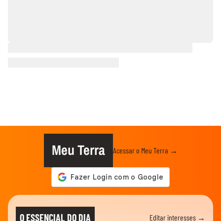
Meu Terra
Acessar o Meu Terra →
O ESSENCIAL DO DIA
Editar interesses →