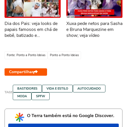
Dia dos Pais: veja looks de
Xuxa pede netos para Sasha
papais famosos em chá de
e Bruna Marquezine em
bebê, batizado e
show; veja vídeo
aniversários
Fonte: Ponto a Ponto Ideias
Ponto a Ponto Ideias
Compartilhar
BASTIDORES
VIDA E ESTILO
AUTOCUIDADO
TAGS
MODA
SPFW
O Terra também está no Google Discover.