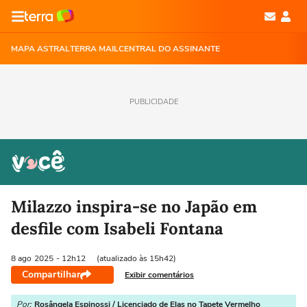
MAPA ASTRAL
TERRA MAIL
CENTRAL DO ASSINANTE
PUBLICIDADE
Milazzo inspira-se no Japão em
desfile com Isabeli Fontana
8 ago
2025
- 12h12
(atualizado às 15h42)
Compartilhar
Exibir comentários
Por:
Rosângela Espinossi / Licenciado de Elas no Tapete Vermelho