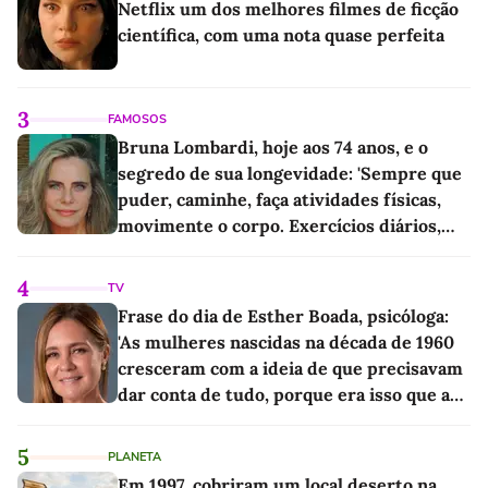
Netflix um dos melhores filmes de ficção
científica, com uma nota quase perfeita
3
FAMOSOS
Bruna Lombardi, hoje aos 74 anos, e o
segredo de sua longevidade: 'Sempre que
puder, caminhe, faça atividades físicas,
movimente o corpo. Exercícios diários,
mesmo pequenos, são libertadores'
4
TV
Frase do dia de Esther Boada, psicóloga:
'As mulheres nascidas na década de 1960
cresceram com a ideia de que precisavam
dar conta de tudo, porque era isso que a
sociedade exigia'
5
PLANETA
Em 1997, cobriram um local deserto na