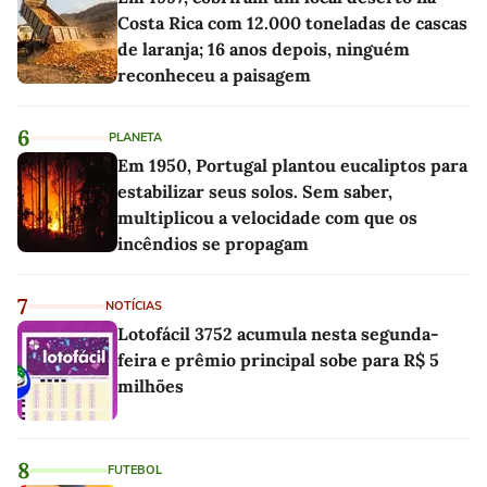
Costa Rica com 12.000 toneladas de cascas
de laranja; 16 anos depois, ninguém
reconheceu a paisagem
6
PLANETA
Em 1950, Portugal plantou eucaliptos para
estabilizar seus solos. Sem saber,
multiplicou a velocidade com que os
incêndios se propagam
7
NOTÍCIAS
Lotofácil 3752 acumula nesta segunda-
feira e prêmio principal sobe para R$ 5
milhões
8
FUTEBOL