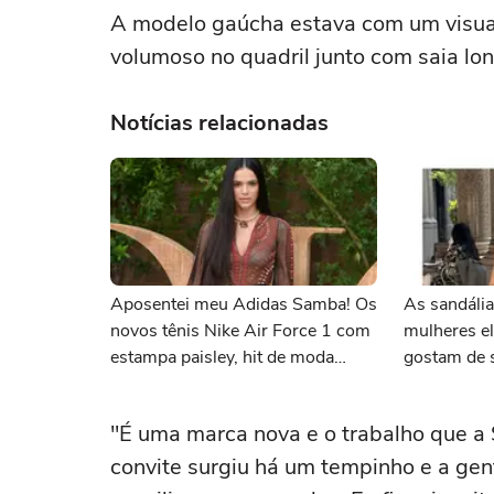
A modelo gaúcha estava com um visual
volumoso no quadril junto com saia lo
Notícias relacionadas
Aposentei meu Adidas Samba! Os
As sandáli
novos tênis Nike Air Force 1 com
mulheres e
estampa paisley, hit de moda
gostam de 
desde os anos 70, deram o toque
confortáve
de luxo e rejuvenesceram os
máximo na
"É uma marca nova e o trabalho que a 
meus looks boho chic
convite surgiu há um tempinho e a gen