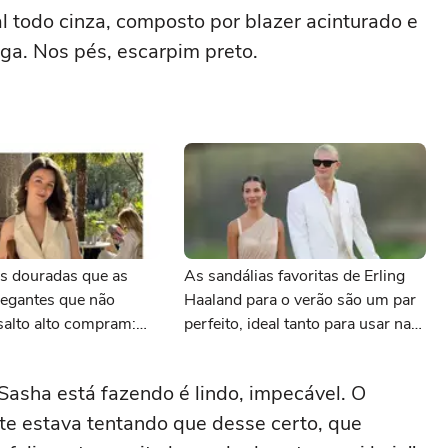
 todo cinza, composto por blazer acinturado e
nga. Nos pés, escarpim preto.
as douradas que as
As sandálias favoritas de Erling
legantes que não
Haaland para o verão são um par
salto alto compram:
perfeito, ideal tanto para usar na
is e com desconto
praia com roupa de banho quanto
 AnaCapri
em uma festa com terno de linho
Sasha está fazendo é lindo, impecável. O
te estava tentando que desse certo, que