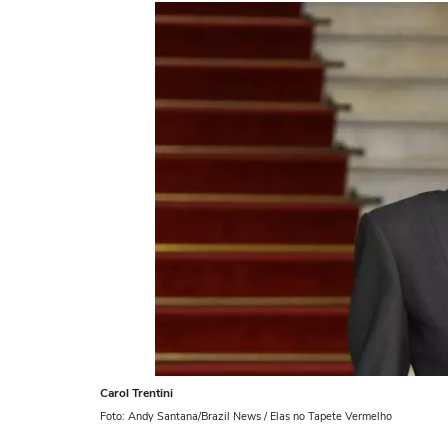
Carol Trentini
Foto: Andy Santana/Brazil News / Elas no Tapete Vermelho