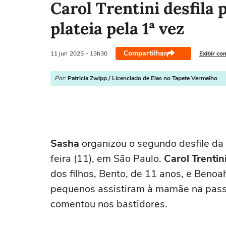
Carol Trentini desfila 
plateia pela 1ª vez
Compartilhar
11 jun
2025
- 13h30
Exibir co
Por:
Patricia Zwipp / Licenciado de Elas no Tapete Vermelho
Sasha
organizou o segundo desfile da
feira (11), em São Paulo.
Carol Trentin
dos filhos, Bento, de 11 anos, e Benoah
pequenos assistiram à mamãe na passa
comentou nos bastidores.