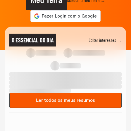
Meu Terra
Acessar o Meu Terra →
O ESSENCIAL DO DIA
Editar interesses →
Ler todos os meus resumos