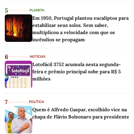
5
PLANETA
Em 1950, Portugal plantou eucaliptos para
estabilizar seus solos. Sem saber,
multiplicou a velocidade com que os
incêndios se propagam
6
NOTÍCIAS
Lotofácil 3752 acumula nesta segunda-
feira e prêmio principal sobe para R$ 5
milhões
7
POLÍTICA
Quem é Alfredo Gaspar, escolhido vice na
chapa de Flávio Bolsonaro para presidente