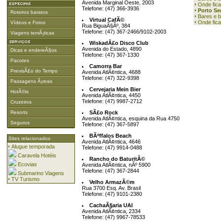
Avenida Marginal Oeste, 2003
Onde fica
Telefone: (47) 366-3936
Porto Se
Roteiros baratos
Bares e b
Virtual CafÃ©
Onde fic
Vídeos e Fotos
Rua BiguaÃ§Ãº, 384
Telefone: (47) 367-2466/9102-2003
Viagens temÃ¡ticas
WiskadÃ£o Disco Club
Avenida do Estado, 4890
Dicas e endereÃ§os
Telefone: (47) 367-1330
Pacotes
Camorra Bar
PrevisÃ£o do Tempo
Avenida AtlÃ¢ntica, 4688
Telefone: (47) 322-9398
Passagens Ã¡reas
Cervejaria Mein Bier
HotÃ©is
Avenida AtlÃ¢ntica, 4450
Telefone: (47) 9987-2712
Cruzeiros
Resorts
SÃ£o Rock
Avenida AtlÃ¢ntica, esquina da Rua 4750
Seguros
Telefone: (47) 367-5897
BÃºffalos Beach
Sites relacionados
Avenida AtlÃ¢ntica, 4646
Alugue temporada
Telefone: (47) 9914-0488
Caravela Hotéis
Rancho do BaturitÃ©
Ecovias
Avenida AtlÃ¢ntica, nÂº 5900
Telefone: (47) 367-2844
Submarino Viagens
TV Turismo
Velho ArmazÃ©m
Rua 3700 Esq. Av. Brasil
Telefone: (47) 9101-2380
CachaÃ§aria UAI
Avenida AtlÃ¢ntica, 2334
Telefone: (47) 9967-78533