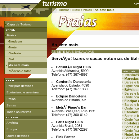
›
Turismo
›
Brasil
›
Praias
›
As sete mais
Capa de Turismo
Praias
·Nordeste
As sete mais
·Norte
AS SETE MAIS BADALADAS
·Sudeste
ServiÃ§o: bares e casas noturnas de Bal
·Sul
As sete mais
BaturitÃ© Night Club
Avenida AtlÃ¢ntica, 5900
·VÃ­deos e fotos
Leia mais
Telefone: (47) 367-4897
IntroduÃ
Maresias:
Confetti's Danceteria
Bares e 
Avenida do Estado, 4890
Principais destinos
Onde fic
Telefone: (47) 367-1330
BÃºzios:
Ecoturismo e aventura
Bares e b
Eclipse Danceteria
Onde fic
Praias
Avenida do Estado, s/n
Floripa:
Bares e b
Serras
MetrÃ´ Piano's Bar
Onde fica
Avenida Brasil,esq. Rua 1931
Todos os roteiros
CamboriÃ
Telefone: (47) 360-0142
Bares e 
Onde fic
Paris Night Club
América
Fortalez
Avenida Brasil, 2031
Bares e b
Europa
Telefone: (47) 367-2297
Onde fica
Natal: b
Outros destinos
Pink Panter
Bares e b