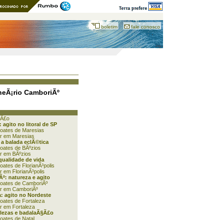
boletim
fale conosco
neÃ¡rio CamboriÃº
§Ã£o
 agito no litoral de SP
boates de Maresias
ar em Maresias
 a balada eclÃ©tica
oates de BÃºzios
ar em BÃºzios
 qualidade de vida
oates de FlorianÃ³polis
r em FlorianÃ³polis
º: natureza e agito
boates de CamboriÃº
ar em CamboriÃº
a: agito no Nordeste
oates de Fortaleza
r em Fortaleza
elezas e badalaÃ§Ã£o
oates de Natal