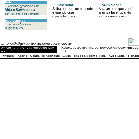
Boletim
Filtro solar
Vai malhar?
Receba novidades de
Saiba por que, como, onde
Veja antes o que você
Vida e SaÃºde
toda
e quando usar
precisa fazer quando
semana em seu e-mail
o protetor solar
estiver muito calor
Fale conosco
Envie crÃ­ticas e
sugestÃµes
Â»
CondiÃ§Ãµes de uso do canal Vida e SaÃºde
Â»
ConheÃ§a o Terra em outros paÃ­
ResoluÃ§Ã£o mÃ­nima de 800x600 Â© Copyright 2003
ses
S.A
Anuncie
|
Assine
|
Central do Assinante
|
Clube Terra
|
Fale com o Terra
|
Aviso Legal
|
PolÃ­ti