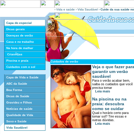
›
Vida e saúde
›
Vida Saudável
›
Cuide da sua saúde no
Capa do especial
Dicas gerais
Doenças de verão
Casa e no trabalho
Na hora de malhar
CrianÃ§as
Piscina e praia
Cuidados de verão
Veja o que fazer par
Cuidados com o sol
garantir um verão
saudável
Capa de Vida e Saúde
Para o verão acabar bem,
ABC da Saúde
saiba os cuidados que você
precisa tomar
Boa Forma
Leia mais
Dicas de Saúde
Na piscina ou na
Gravidez e Filhos
praia: descubra
como se cuidar
Notícias de saúde
Qual o horário certo para
Qualidade de Vida
tomar sol? Tire essas e
outras dúvidas.
Sexo e Saúde
Leia mais
Vida Saudável