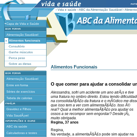
›
Vida e saúde
›
ABC da Alimentação Saudável
›
Alimento
Capa de Vida e Saúde
Alimentação Saudável
Alimentos funcionais
·Consultório
·Ganhe músculos
·Perca peso
·Sobre as dietas
Alimentos Funcionais
Alimentação Saudável
O que comer para ajudar a consolidar u
Entre em forma
Séries de exercícios
Alessandra, sofri um acidente um ano atrÃ¡s e tive
uma fratura no ombro direito. Estou tendo dificulda
Tabela de calorias
na consolidaÃ§Ã£o da fratura e o mÃ©dico me diss
que isso tem a ver com alimentaÃ§Ã£o. Isso Ã©
Gravidez e Filhos
real? Qual a melhor alimentaÃ§Ã£o pra ajudar os
ossos a se recompor sem engordar? Desde jÃ¡,
Vida SaudÃ¡vel
muito obrigada.
Regina, 37 anos
ABC da saúde
Regina,
Calculadoras e testes
Na verdade, a alimentaÃ§Ã£o pode sim ajudar na