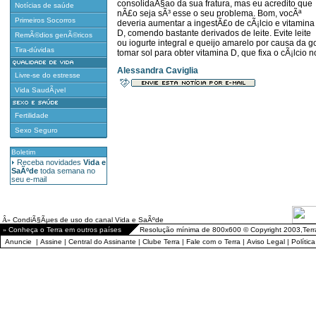
consolidaÃ§ao da sua fratura, mas eu acredito que
Notícias de saúde
nÃ£o seja sÃ³ esse o seu problema. Bom, vocÃª
Primeiros Socorros
deveria aumentar a ingestÃ£o de cÃ¡lcio e vitamina
D, comendo bastante derivados de leite. Evite leite
RemÃ©dios genÃ©ricos
ou iogurte integral e queijo amarelo por causa da 
Tira-dúvidas
tomar sol para obter vitamina D, que fixa o cÃ¡lcio 
Alessandra Caviglia
Livre-se do estresse
Vida SaudÃ¡vel
Fertilidade
Sexo Seguro
Boletim
Receba novidades
Vida e
SaÃºde
toda semana no
seu e-mail
Â»
CondiÃ§Ãµes de uso do canal Vida e SaÃºde
»
Conheça o Terra em outros países
Resolução mínima de 800x600 © Copyright 2003,Terr
Anuncie
|
Assine
|
Central do Assinante
|
Clube Terra
|
Fale com o Terra
|
Aviso Legal
|
Polític