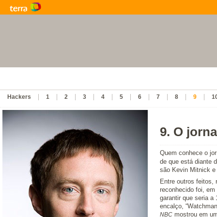
Hackers
1
2
3
4
5
6
7
8
9
1
9. O jorna
Quem conhece o jorn
de que está diante 
são Kevin Mitnick e
Entre outros feitos
reconhecido foi, em 
garantir que seria a
encalço, “Watchman”
mostrou em um 
NBC