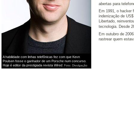
abertas para telefo
Em 1991, o hacker f
indenização de US$ 
Libertado, reinvento
tecnologia. Desde 2
Em outubro de 2006
rastrear quem estav
A habilidade com linhas telefônicas fez com que Kevn
Poulsen fosse o ganhador de um Porsche num concurso.
Hoje é editor da prestigiada revista
Wired
.
Foto: Divulgação