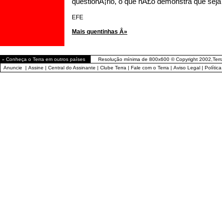
questionÃ¡rio, o que nÃ£o demonstra que seja 
EFE
Mais quentinhas Â»
»
Conheça o Terra em outros países
Resolução mínima de 800x600 © Copyright 2002,Terr
Anuncie
|
Assine
|
Central do Assinante
|
Clube Terra
|
Fale com o Terra
|
Aviso Legal
|
Polític