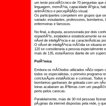
um teste psicotÃ©cnico de 70 perguntas que a
linguagem, memÃ³ria, capacidade lÃ³gica, hab
aritmÃ©tico e percepÃ§Ã£o visual.
Os participantes competem em grupos que s
variado: estudantes, professores, bombeiros, l
enfermeiras e famosos.
No final, a disputa, assessorada por dois con
espanhÃ³is, estabelece estatisticamente se e
nÃ­vel de inteligÃªncia e as caracterÃ­sticas p
O nÃ­vel de inteligÃªncia mÃ©dia se situaria e
120 se consideraria a pessoa especialmente e
mais de 135, estarÃ­amos diante de um super
PolÃªmica
Embora os mÃ©todos utilizados nÃ£o sejam c
todos os especialistas, o primeiro programa r
conclusÃµes estatÃ­sticas e curiosas. Todos 
bombeiros ganharam de goleada com um nÃ­v
loiras acabaram as Ãºltimas com um paupÃ©r
perto pelos carecas.
Paralelamente, mais de 30 mil pessoas fizer
pÃ¡ginas da internet dispostas pela rede, o 