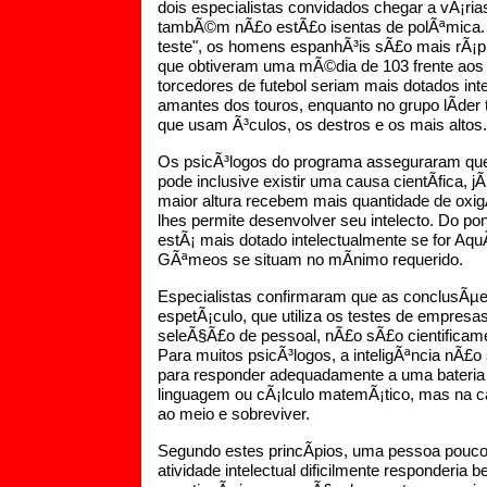
dois especialistas convidados chegar a vÃ¡ri
tambÃ©m nÃ£o estÃ£o isentas de polÃªmica.
teste", os homens espanhÃ³is sÃ£o mais rÃ¡pi
que obtiveram uma mÃ©dia de 103 frente aos 
torcedores de futebol seriam mais dotados int
amantes dos touros, enquanto no grupo lÃ­de
que usam Ã³culos, os destros e os mais altos.
Os psicÃ³logos do programa asseguraram que,
pode inclusive existir uma causa cientÃ­fica, 
maior altura recebem mais quantidade de oxig
lhes permite desenvolver seu intelecto. Do pon
estÃ¡ mais dotado intelectualmente se for Aqu
GÃªmeos se situam no mÃ­nimo requerido.
Especialistas confirmaram que as conclusÃµ
espetÃ¡culo, que utiliza os testes de empresa
seleÃ§Ã£o de pessoal, nÃ£o sÃ£o cientificam
Para muitos psicÃ³logos, a inteligÃªncia nÃ£o 
para responder adequadamente a uma bateria
linguagem ou cÃ¡lculo matemÃ¡tico, mas na c
ao meio e sobreviver.
Segundo estes princÃ­pios, uma pessoa pouco
atividade intelectual dificilmente responderia b