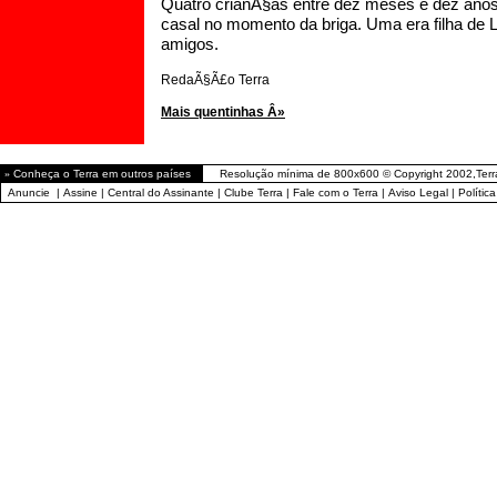
Quatro crianÃ§as entre dez meses e dez anos 
casal no momento da briga. Uma era filha de L
amigos.
RedaÃ§Ã£o Terra
Mais quentinhas Â»
»
Conheça o Terra em outros países
Resolução mínima de 800x600 © Copyright 2002,Terr
Anuncie
|
Assine
|
Central do Assinante
|
Clube Terra
|
Fale com o Terra
|
Aviso Legal
|
Polític