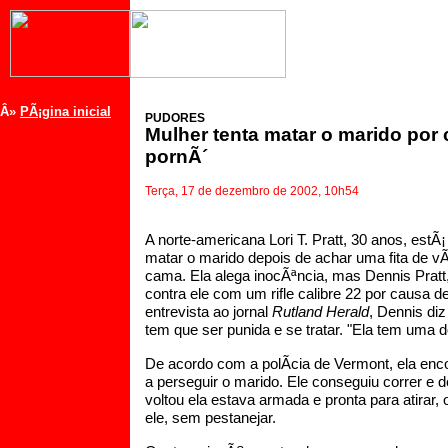
Â»
PÃ¡gina inicial
PUDORES
Mulher tenta matar o marido por 
pornÃ´
Terça, 17 de dezembro de 2002, 10h54
A norte-americana Lori T. Pratt, 30 anos, estÃ
matar o marido depois de achar uma fita de v
cama. Ela alega inocÃªncia, mas Dennis Pratt, 
contra ele com um rifle calibre 22 por causa 
entrevista ao jornal
Rutland Herald
, Dennis di
tem que ser punida e se tratar. "Ela tem uma 
De acordo com a polÃ­cia de Vermont, ela enc
a perseguir o marido. Ele conseguiu correr e 
voltou ela estava armada e pronta para atirar,
ele, sem pestanejar.