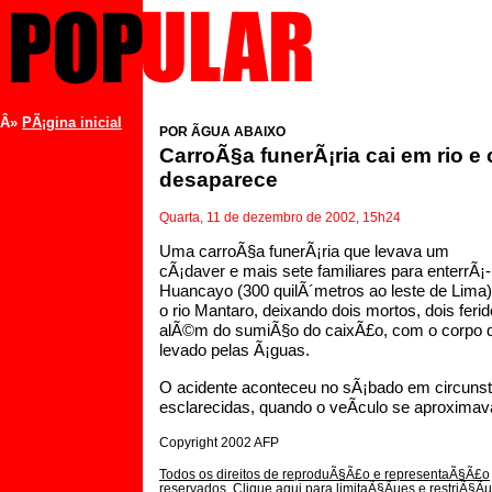
Â»
PÃ¡gina inicial
POR ÃGUA ABAIXO
CarroÃ§a funerÃ¡ria cai em rio e
desaparece
Quarta, 11 de dezembro de 2002, 15h24
Uma carroÃ§a funerÃ¡ria que levava um
cÃ¡daver e mais sete familiares para enterrÃ¡-
Huancayo (300 quilÃ´metros ao leste de Lima
o rio Mantaro, deixando dois mortos, dois feri
alÃ©m do sumiÃ§o do caixÃ£o, com o corpo d
levado pelas Ã¡guas.
O acidente aconteceu no sÃ¡bado em circuns
esclarecidas, quando o veÃ­culo se aproxima
Copyright 2002 AFP
Todos os direitos de reproduÃ§Ã£o e representaÃ§Ã£o
reservados. Clique aqui para limitaÃ§Ãµes e restriÃ§Ã