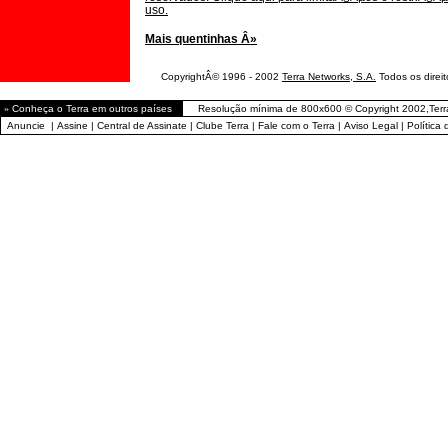
uso.
Mais quentinhas Â»
CopyrightÂ© 1996 - 2002
Terra Networks, S.A.
Todos os direito
»
Conheça o Terra em outros países
Resolução mínima de 800x600 © Copyright 2002,Terr
Anuncie
|
Assine
|
Central de Assinate
|
Clube Terra
|
Fale com o Terra
|
Aviso Legal
|
Política