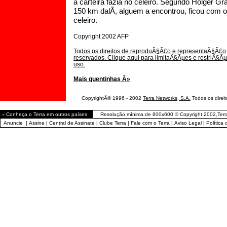
a carteira fazia no celeiro. Segundo Holger Gr
150 km dalÃ­, alguem a encontrou, ficou com o 
celeiro.
Copyright 2002 AFP
Todos os direitos de reproduÃ§Ã£o e representaÃ§Ã£o
reservados. Clique aqui para limitaÃ§Ãµes e restriÃ§Ã
uso.
Mais quentinhas Â»
CopyrightÂ© 1996 - 2002
Terra Networks, S.A.
Todos os direito
»
Conheça o Terra em outros países
Resolução mínima de 800x600 © Copyright 2002,Terr
Anuncie
|
Assine
|
Central de Assinate
|
Clube Terra
|
Fale com o Terra
|
Aviso Legal
|
Política