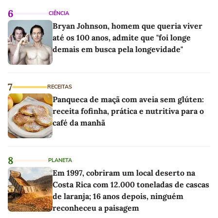
6
CIÊNCIA
Bryan Johnson, homem que queria viver
até os 100 anos, admite que "foi longe
demais em busca pela longevidade"
7
RECEITAS
Panqueca de maçã com aveia sem glúten:
receita fofinha, prática e nutritiva para o
café da manhã
8
PLANETA
Em 1997, cobriram um local deserto na
Costa Rica com 12.000 toneladas de cascas
de laranja; 16 anos depois, ninguém
reconheceu a paisagem