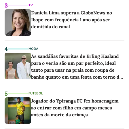
3
TV
Daniela Lima supera a GloboNews no
Ibope com frequência 1 ano após ser
demitida do canal
4
MODA
As sandálias favoritas de Erling Haaland
para o verão são um par perfeito, ideal
tanto para usar na praia com roupa de
banho quanto em uma festa com terno de
linho
5
FUTEBOL
Jogador do Ypiranga FC fez homenagem
ao entrar com filho em campo meses
antes da morte da criança