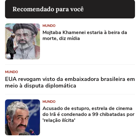
Recomendado para você
MUNDO
Mojtaba Khamenei estaria à beira da
morte, diz mídia
MUNDO
EUA revogam visto da embaixadora brasileira em
meio à disputa diplomática
MUNDO
Acusado de estupro, estrela de cinema
do Irã é condenado a 99 chibatadas por
'relação ilícita'