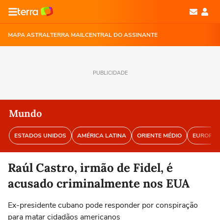
MAPA ASTRAL
TERRA MAIL
CENTRAL DO ASSINANTE
PUBLICIDADE
Mundo
ESTADOS UNIDOS
AMÉRICA LATINA
ORIENTE MÉDIO
EUROPA
Raúl Castro, irmão de Fidel, é
acusado criminalmente nos EUA
Ex-presidente cubano pode responder por conspiração
para matar cidadãos americanos