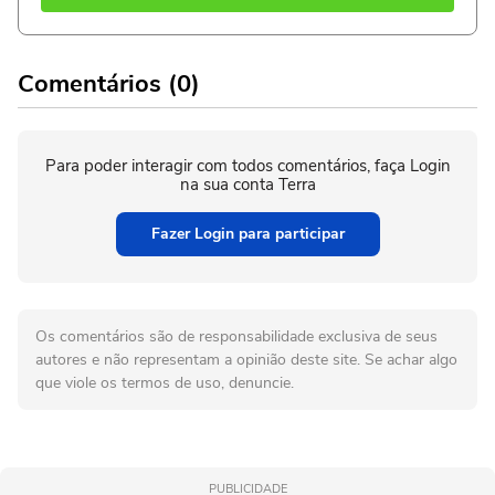
Comentários (0)
Para poder interagir com todos comentários, faça Login
na sua conta Terra
Fazer Login para participar
Os comentários são de responsabilidade exclusiva de seus
autores e não representam a opinião deste site. Se achar algo
que viole os termos de uso, denuncie.
PUBLICIDADE