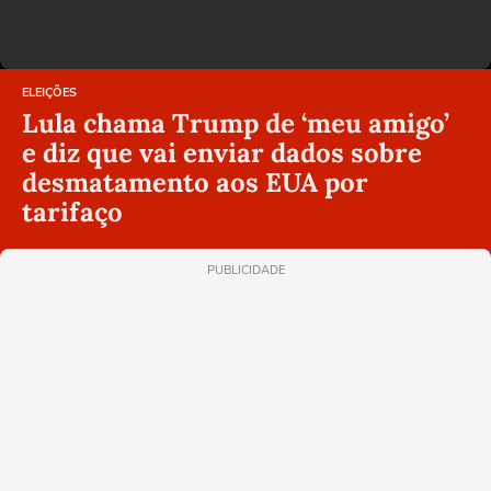
ELEIÇÕES
Lula chama Trump de ‘meu amigo’
e diz que vai enviar dados sobre
desmatamento aos EUA por
tarifaço
PUBLICIDADE