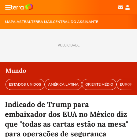
MAPA ASTRAL
TERRA MAIL
CENTRAL DO ASSINANTE
PUBLICIDADE
Mundo
ESTADOS UNIDOS
AMÉRICA LATINA
ORIENTE MÉDIO
EUROPA
Indicado de Trump para
embaixador dos EUA no México diz
que "todas as cartas estão na mesa"
para operações de segurança