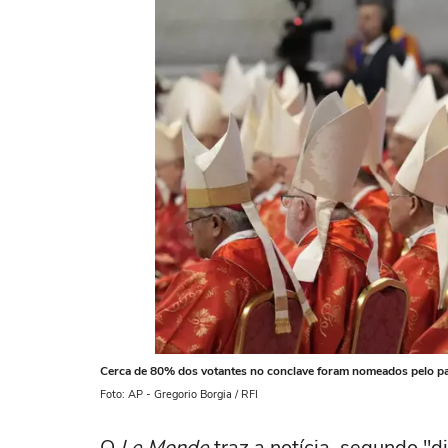
Cerca de 80% dos votantes no conclave foram nomeados pelo pa
Foto: AP - Gregorio Borgia / RFI
O
Le Monde
traz a notícia, segundo "d