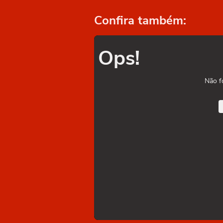
Confira também:
Ops!
Não f