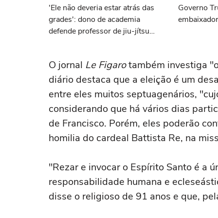
'Ele não deveria estar atrás das
Governo Tr
grades': dono de academia
embaixador
defende professor de jiu-jítsu
brasileiro preso pelo ICE
O jornal
Le Figaro
também investiga "os
diário destaca que a eleição é um desa
entre eles muitos septuagenários, "cuj
considerando que há vários dias parti
de Francisco. Porém, eles poderão con
homilia do cardeal Battista Re, na mi
"Rezar e invocar o Espírito Santo é a ú
responsabilidade humana e ecleseásti
disse o religioso de 91 anos e que, pe