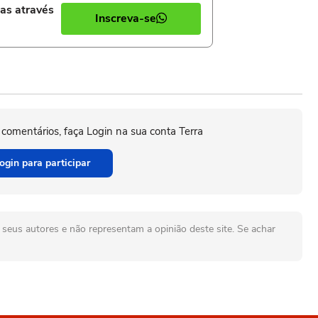
ias através
Inscreva-se
 comentários, faça Login na sua conta Terra
ogin para participar
seus autores e não representam a opinião deste site. Se achar