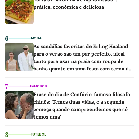
prática, econômica e deliciosa
6
MODA
As sandálias favoritas de Erling Haaland
para o verão são um par perfeito, ideal
tanto para usar na praia com roupa de
banho quanto em uma festa com terno de
linho
7
FAMOSOS
Frase do dia de Confúcio, famoso filósofo
chinês: 'Temos duas vidas, e a segunda
começa quando compreendemos que só
temos uma'
8
FUTEBOL