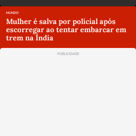
MUNDO
Mulher é salva por policial após
escorregar ao tentar embarcar em
trem na Índia
PUBLICIDADE