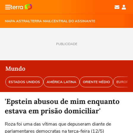
MAPA ASTRAL
TERRA MAIL
CENTRAL DO ASSINANTE
PUBLICIDADE
Mundo
ESTADOS UNIDOS
AMÉRICA LATINA
ORIENTE MÉDIO
EUROPA
'Epstein abusou de mim enquanto
estava em prisão domiciliar'
Roza foi uma das vítimas que depuseram diante de
parlamentares democratas na terça-feira (12/5)