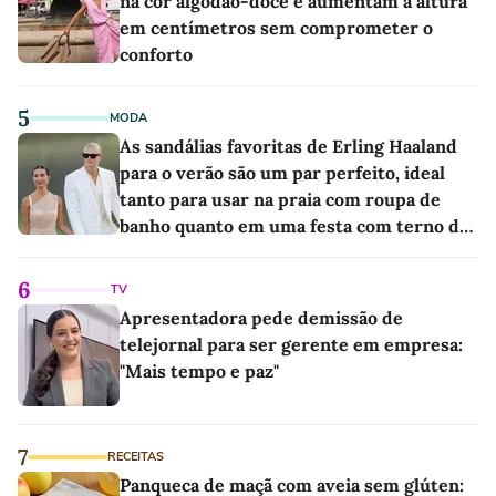
na cor algodão-doce e aumentam a altura
em centímetros sem comprometer o
conforto
5
MODA
As sandálias favoritas de Erling Haaland
para o verão são um par perfeito, ideal
tanto para usar na praia com roupa de
banho quanto em uma festa com terno de
linho
6
TV
Apresentadora pede demissão de
telejornal para ser gerente em empresa:
"Mais tempo e paz"
7
RECEITAS
Panqueca de maçã com aveia sem glúten: