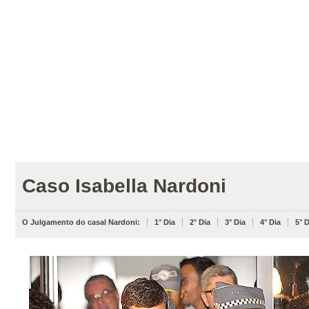
Caso Isabella Nardoni
O Julgamento do casal Nardoni:
1° Dia
2° Dia
3° Dia
4° Dia
5° D
Caso
Isabella
Nardoni:
julgamento
e
cronologia