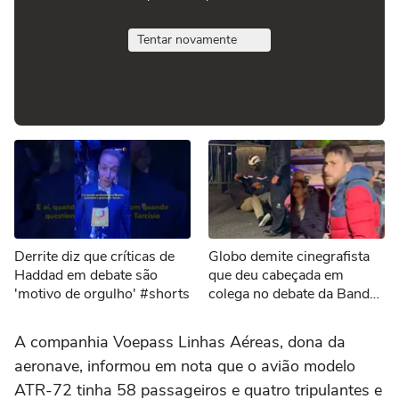
Tentar novamente
Derrite diz que críticas de
Globo demite cinegrafista
Haddad em debate são
que deu cabeçada em
'motivo de orgulho' #shorts
colega no debate da Band
em SP
A companhia Voepass Linhas Aéreas, dona da
aeronave, informou em nota que o avião modelo
ATR-72 tinha 58 passageiros e quatro tripulantes e