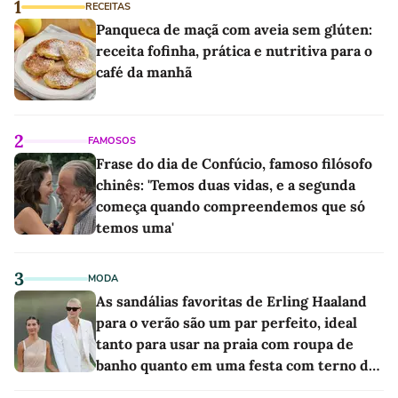
1
RECEITAS
Panqueca de maçã com aveia sem glúten:
receita fofinha, prática e nutritiva para o
café da manhã
2
FAMOSOS
Frase do dia de Confúcio, famoso filósofo
chinês: 'Temos duas vidas, e a segunda
começa quando compreendemos que só
temos uma'
3
MODA
As sandálias favoritas de Erling Haaland
para o verão são um par perfeito, ideal
tanto para usar na praia com roupa de
banho quanto em uma festa com terno de
linho