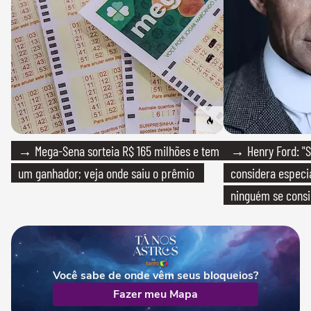
→ Mega-Sena sorteia R$ 165 milhões e tem
→ Henry Ford: "S
um ganhador; veja onde saiu o prêmio
considera especia
ninguém se consi
realmente conhec
Você sabe de onde vêm seus bloqueios?
Fazer meu Mapa