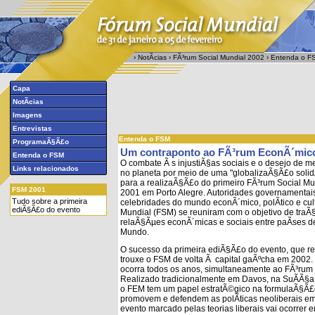
›
NotÃ­cias
›
FÃ³rum Social Mundial 2002
›
Entenda o F
Capa
NotÃ­cias
Imagens
Entrevistas
Entenda o FSM
ProgramaÃ§Ã£o
Um contraponto ao FÃ³rum EconÃ´mic
Entenda o FSM
O combate Ã s injustiÃ§as sociais e o desejo de m
Links relacionados
no planeta por meio de uma "globalizaÃ§Ã£o solidÃ¡
para a realizaÃ§Ã£o do primeiro FÃ³rum Social Mu
FSM 2001
2001 em Porto Alegre. Autoridades governamentai
Tudo sobre a primeira
celebridades do mundo econÃ´mico, polÃ­tico e cul
ediÃ§Ã£o do evento
Mundial (FSM) se reuniram com o objetivo de traÃ§
relaÃ§Ãµes econÃ´micas e sociais entre paÃ­ses d
Mundo.
O sucesso da primeira ediÃ§Ã£o do evento, que re
trouxe o FSM de volta Ã capital gaÃºcha em 2002.
ocorra todos os anos, simultaneamente ao FÃ³rum
Realizado tradicionalmente em Davos, na SuÃ­Ã§a, 
o FEM tem um papel estratÃ©gico na formulaÃ§Ã
promovem e defendem as polÃ­ticas neoliberais em
evento marcado pelas teorias liberais vai ocorrer