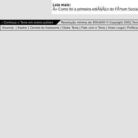
Leia mais:
Â»
Como foi a primeira ediÃ§Ã£o do FÃ³rum Socia
»
Conheça o Terra em outros países
Resolução mínima de 800x600 © Copyright 2002,Terr
Anuncie
|
Assine
|
Central do Assinante
|
Clube Terra
|
Fale com o Terra
|
Aviso Legal
|
Polític