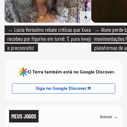
→ Lúcia Veríssimo rebate críticas que Xuxa
→ Aluno perde bo
recebeu por figurino em turnê: 'É pura inveja
movimentações f
e preconceito'
plataformas de a
O Terra também está no Google Discover.
Siga no Google Discover
MEUS JOGOS
Acessar →