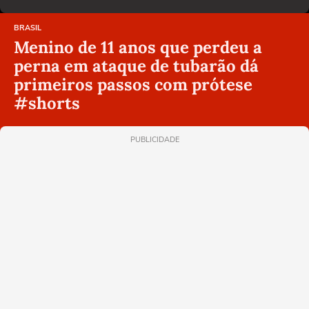
BRASIL
Menino de 11 anos que perdeu a
perna em ataque de tubarão dá
primeiros passos com prótese
#shorts
PUBLICIDADE