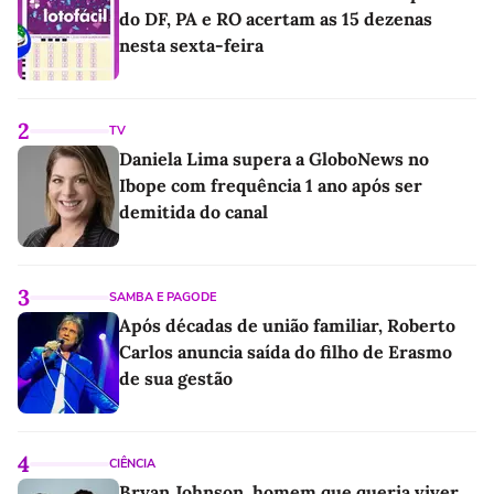
do DF, PA e RO acertam as 15 dezenas
nesta sexta-feira
2
TV
Daniela Lima supera a GloboNews no
Ibope com frequência 1 ano após ser
demitida do canal
3
SAMBA E PAGODE
Após décadas de união familiar, Roberto
Carlos anuncia saída do filho de Erasmo
de sua gestão
4
CIÊNCIA
Bryan Johnson, homem que queria viver