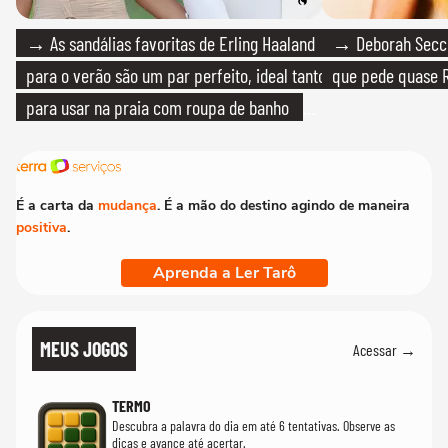
→ As sandálias favoritas de Erling Haaland
→ Deborah Secco
para o verão são um par perfeito, ideal tanto
que pede quase R
para usar na praia com roupa de banho
quanto em uma festa com terno de linho
É a carta da
mudança
. É a mão do destino agindo de maneira
positiva
.
Aprenda a Ler Tarô
MEUS JOGOS
Acessar →
TERMO
Descubra a palavra do dia em até 6 tentativas. Observe as
dicas e avance até acertar.