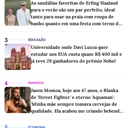
As sandálias favoritas de Erling Haaland
para o verão são um par perfeito, ideal
tanto para usar na praia com roupa de
banho quanto em uma festa com terno de
linho
3
EDUCAÇÃO
Universidade onde Davi Lucca quer
estudar nos EUA custa quase R$ 400 mil e
já teve 29 ganhadores do prêmio Nobel
4
FAMOSOS
Jason Momoa, hoje aos 47 anos, o Blanka
de 'Street Fighter' e eterno 'Aquaman':
'Minha mãe sempre tomava cervejas de
qualidade. Ela acabou me criando bebendo
as melhores'
5
ECONOMIA