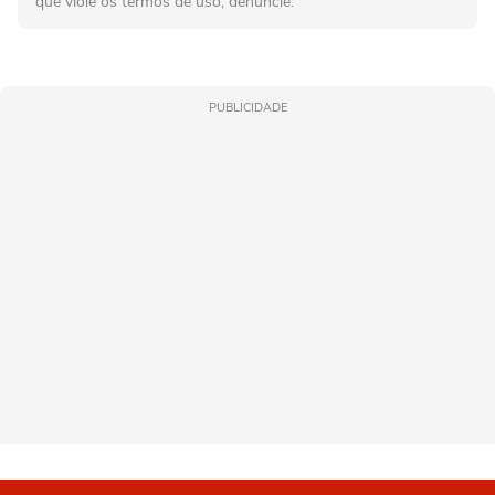
que viole os termos de uso, denuncie.
PUBLICIDADE