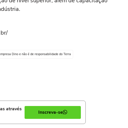
ção de nível superior, além de capacitação
ndústria.
br/
empresa Dino e não é de responsabilidade do Terra
ias através
Inscreva-se