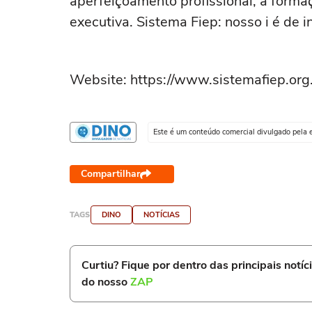
aperfeiçoamento profissional, à forma
executiva. Sistema Fiep: nosso i é de i
Website: https://www.sistemafiep.org.
Este é um conteúdo comercial divulgado pela 
Compartilhar
TAGS
DINO
NOTÍCIAS
Curtiu? Fique por dentro das principais notíc
do nosso
ZAP