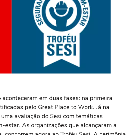
o aconteceram em duas fases: na primeira
ificadas pelo Great Place to Work. Já na
 uma avaliação do Sesi com temáticas
m-estar. As organizações que alcançaram a
a, concorrem agora ao Troféu Sesi. A cerimônia