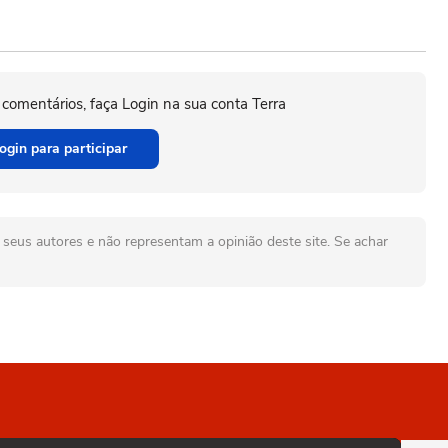
 comentários, faça Login na sua conta Terra
ogin para participar
seus autores e não representam a opinião deste site. Se achar