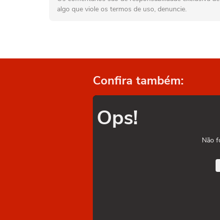
algo que viole os termos de uso, denuncie.
Confira também:
Ops!
Não f