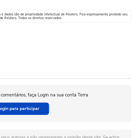
o e dados são de propriedade intelectual de Reuters. Fica expresamente proibido seu
e Reuters. Todos os direitos reservados.
 comentários, faça Login na sua conta Terra
ogin para participar
seus autores e não representam a opinião deste site. Se achar