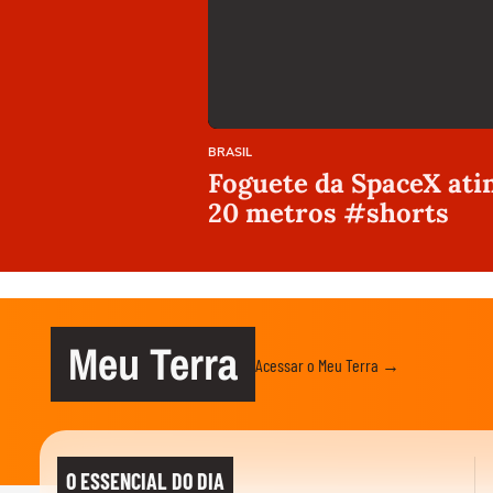
BRASIL
Foguete da SpaceX atin
20 metros #shorts
Meu Terra
Acessar o Meu Terra →
O ESSENCIAL DO DIA