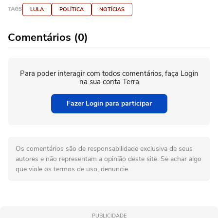
TAGS
LULA
POLÍTICA
NOTÍCIAS
Comentários (0)
Para poder interagir com todos comentários, faça Login
na sua conta Terra
Fazer Login para participar
Os comentários são de responsabilidade exclusiva de seus
autores e não representam a opinião deste site. Se achar algo
que viole os termos de uso, denuncie.
PUBLICIDADE