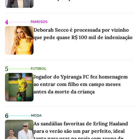
4
FAMOSOS
Deborah Secco é processada por vizinho
que pede quase R$ 100 mil de indenização
5
FUTEBOL
Jogador do Ypiranga FC fez homenagem
ao entrar com filho em campo meses
antes da morte da criança
6
MODA
As sandálias favoritas de Erling Haaland
para o verão são um par perfeito, ideal
tanto para usar na praia com roupa de