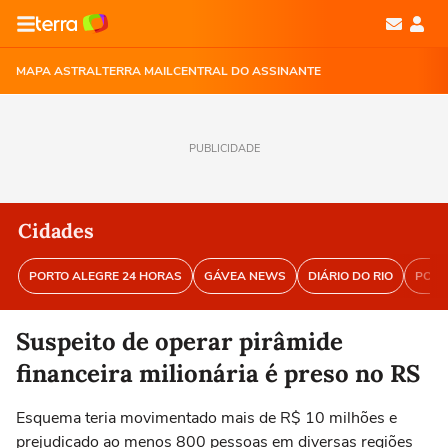
MAPA ASTRAL
TERRA MAIL
CENTRAL DO ASSINANTE
PUBLICIDADE
Cidades
PORTO ALEGRE 24 HORAS
GÁVEA NEWS
DIÁRIO DO RIO
PORT
Suspeito de operar pirâmide
financeira milionária é preso no RS
Esquema teria movimentado mais de R$ 10 milhões e
prejudicado ao menos 800 pessoas em diversas regiões