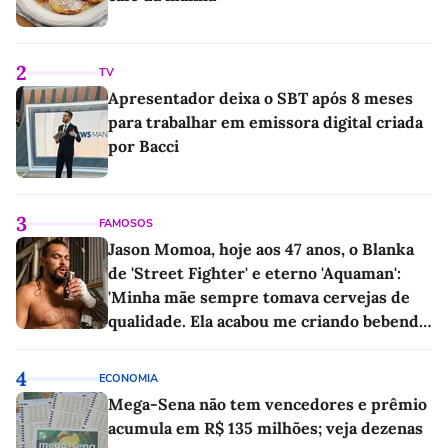
2
TV
Apresentador deixa o SBT após 8 meses
para trabalhar em emissora digital criada
por Bacci
3
FAMOSOS
Jason Momoa, hoje aos 47 anos, o Blanka
de 'Street Fighter' e eterno 'Aquaman':
'Minha mãe sempre tomava cervejas de
qualidade. Ela acabou me criando bebendo
as melhores'
4
ECONOMIA
Mega-Sena não tem vencedores e prêmio
acumula em R$ 135 milhões; veja dezenas