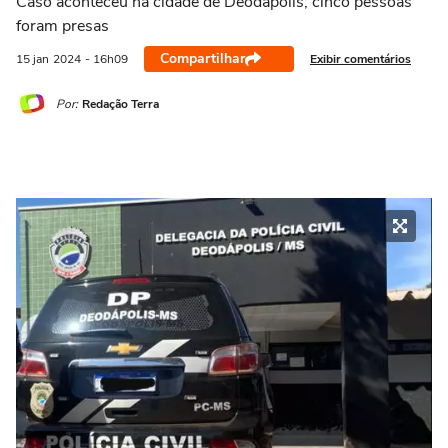
Caso aconteceu na cidade de Deodápolis; cinco pessoas
foram presas
Compartilhar
Exibir comentários
15 jan
2024
- 16h09
Por:
Redação Terra