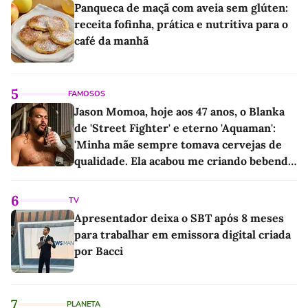
Panqueca de maçã com aveia sem glúten:
receita fofinha, prática e nutritiva para o
café da manhã
5
FAMOSOS
Jason Momoa, hoje aos 47 anos, o Blanka
de 'Street Fighter' e eterno 'Aquaman':
'Minha mãe sempre tomava cervejas de
qualidade. Ela acabou me criando bebendo
as melhores'
6
TV
Apresentador deixa o SBT após 8 meses
para trabalhar em emissora digital criada
por Bacci
7
PLANETA