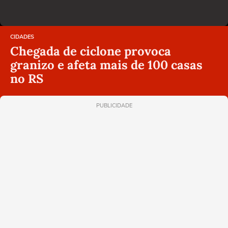
CIDADES
Chegada de ciclone provoca
granizo e afeta mais de 100 casas
no RS
PUBLICIDADE