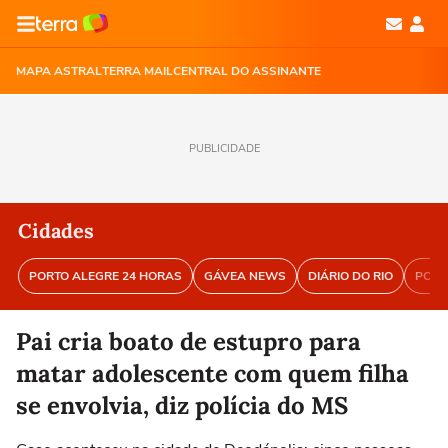
MAPA ASTRAL
TERRA MAIL
CENTRAL DO ASSINANTE
PUBLICIDADE
Cidades
PORTO ALEGRE 24 HORAS
GÁVEA NEWS
DIÁRIO DO RIO
PORT
Pai cria boato de estupro para
matar adolescente com quem filha
se envolvia, diz polícia do MS