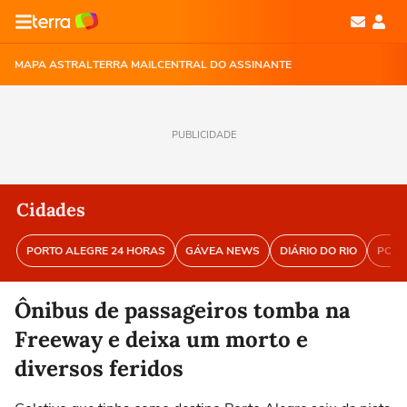
MAPA ASTRAL
TERRA MAIL
CENTRAL DO ASSINANTE
PUBLICIDADE
Cidades
PORTO ALEGRE 24 HORAS
GÁVEA NEWS
DIÁRIO DO RIO
PORT
Ônibus de passageiros tomba na
Freeway e deixa um morto e
diversos feridos