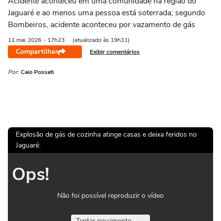
Acidente aconteceu em uma comunidade na região do
Jaguaré e ao menos uma pessoa está soterrada; segundo
Bombeiros, acidente aconteceu por vazamento de gás
11 mai
2026
- 17h23
(atualizado às 19h11)
Compartilhar
Exibir comentários
Por:
Caio Possati
Explosão de gás de cozinha atinge casas e deixa feridos no
Jaguaré:
Ops!
Não foi possível reproduzir o vídeo
Tentar novamente