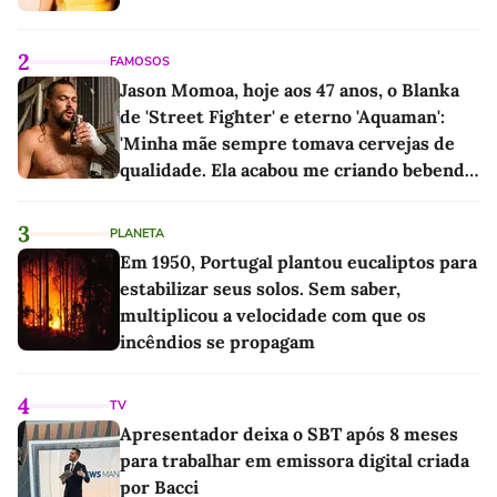
2
FAMOSOS
Jason Momoa, hoje aos 47 anos, o Blanka
de 'Street Fighter' e eterno 'Aquaman':
'Minha mãe sempre tomava cervejas de
qualidade. Ela acabou me criando bebendo
as melhores'
3
PLANETA
Em 1950, Portugal plantou eucaliptos para
estabilizar seus solos. Sem saber,
multiplicou a velocidade com que os
incêndios se propagam
4
TV
Apresentador deixa o SBT após 8 meses
para trabalhar em emissora digital criada
por Bacci