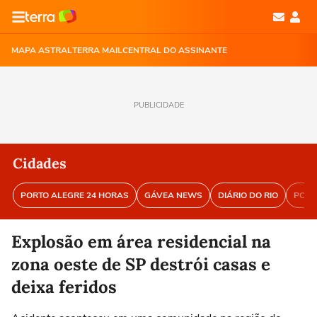
MAPA ASTRAL
TERRA MAIL
CENTRAL DO ASSINANTE
PUBLICIDADE
Cidades
PORTO ALEGRE 24 HORAS
GÁVEA NEWS
DIÁRIO DO RIO
PORT
Explosão em área residencial na
zona oeste de SP destrói casas e
deixa feridos