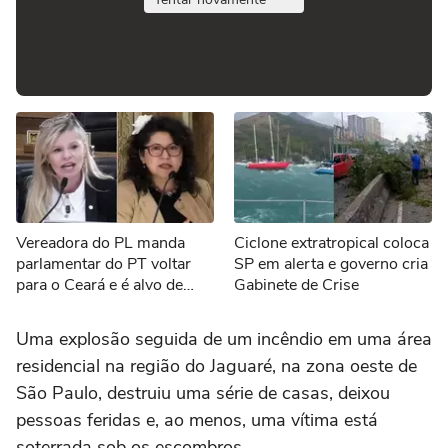
Vereadora do PL manda
Ciclone extratropical coloca
parlamentar do PT voltar
SP em alerta e governo cria
para o Ceará e é alvo de
Gabinete de Crise
representação no MPF:
'Nasceu lá, mas vem encher
Uma explosão seguida de um incêndio em uma área
o saco aqui'
residencial na região do Jaguaré, na zona oeste de
São Paulo, destruiu uma série de casas, deixou
pessoas feridas e, ao menos, uma vítima está
soterrada sob os escombros.