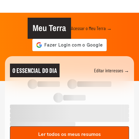
Meu Terra
Acessar o Meu Terra →
O ESSENCIAL DO DIA
Editar interesses →
Ler todos os meus resumos