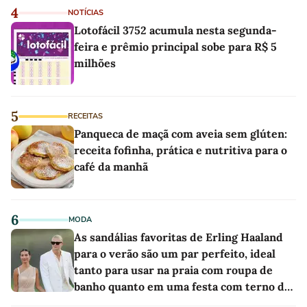
4
NOTÍCIAS
Lotofácil 3752 acumula nesta segunda-
feira e prêmio principal sobe para R$ 5
milhões
5
RECEITAS
Panqueca de maçã com aveia sem glúten:
receita fofinha, prática e nutritiva para o
café da manhã
6
MODA
As sandálias favoritas de Erling Haaland
para o verão são um par perfeito, ideal
tanto para usar na praia com roupa de
banho quanto em uma festa com terno de
linho