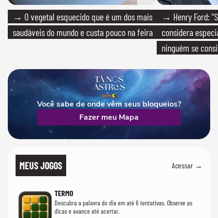
→ O vegetal esquecido que é um dos mais
→ Henry Ford: "S
saudáveis do mundo e custa pouco na feira
considera especia
ninguém se consi
realmente conhec
Você sabe de onde vêm seus bloqueios?
Fazer meu Mapa
MEUS JOGOS
Acessar →
TERMO
Descubra a palavra do dia em até 6 tentativas. Observe as
dicas e avance até acertar.