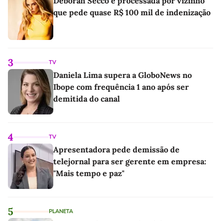
Deborah Secco é processada por vizinho
que pede quase R$ 100 mil de indenização
3
TV
Daniela Lima supera a GloboNews no
Ibope com frequência 1 ano após ser
demitida do canal
4
TV
Apresentadora pede demissão de
telejornal para ser gerente em empresa:
"Mais tempo e paz"
5
PLANETA