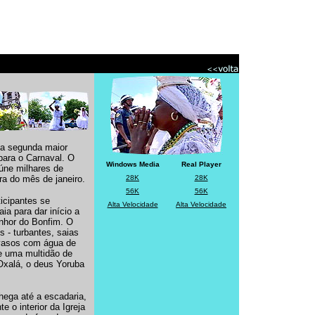
fhh
 a segunda maior
para o Carnaval. O
Windows Media
Real Player
eúne milhares de
a do mês de janeiro.
28K
28K
56K
56K
icipantes se
Alta Velocidade
Alta Velocidade
ia para dar início a
nhor do Bonfim. O
s - turbantes, saias
 vasos com água de
 e uma multidão de
 Oxalá, o deus Yoruba
hega até a escadaria,
 o interior da Igreja