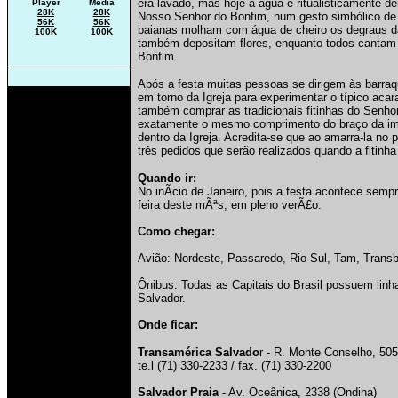
era lavado, mas hoje a água é ritualisticamente d
Player
Media
28K
28K
Nosso Senhor do Bonfim, num gesto simbólico de 
56K
56K
baianas molham com água de cheiro os degraus d
100K
100K
também depositam flores, enquanto todos cantam 
Bonfim.
Após a festa muitas pessoas se dirigem às barra
em torno da Igreja para experimentar o típico acar
também comprar as tradicionais fitinhas do Senho
exatamente o mesmo comprimento do braço da i
dentro da Igreja. Acredita-se que ao amarra-la no 
três pedidos que serão realizados quando a fitinha 
Quando ir:
No inÃ­cio de Janeiro, pois a festa acontece semp
feira deste mÃªs, em pleno verÃ£o.
Como chegar:
Avião: Nordeste, Passaredo, Rio-Sul, Tam, Transbr
Ônibus: Todas as Capitais do Brasil possuem linha
Salvador.
Onde ficar:
Transamérica Salvado
r - R. Monte Conselho, 505
te.l (71) 330-2233 / fax. (71) 330-2200
Salvador Praia
- Av. Oceânica, 2338 (Ondina)