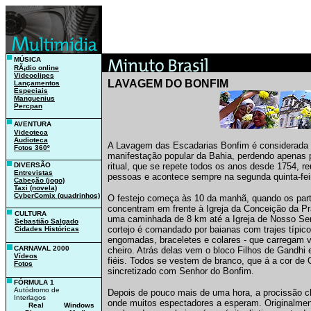
MÚSICA
_
RÃ¡dio online
_
Videoclipes
LAVAGEM DO BONFIM
_
Lançamentos
_
Especiais
_
Manguenius
_
Percpan
_
_
AVENTURA
Videoteca
_
Audioteca
A Lavagem das Escadarias Bonfim é considerada
_
Fotos 360º
manifestação popular da Bahia, perdendo apenas 
_
_
DIVERSÃO
ritual, que se repete todos os anos desde 1754, r
_
Entrevistas
pessoas e acontece sempre na segunda quinta-feir
_
Cabeção (jogo)
_
Taxi (novela)
_
CyberComix (quadrinhos)
O festejo começa às 10 da manhã, quando os part
_
_yy
concentram em frente à Igreja da Conceição da Pra
CULTURA
uma caminhada de 8 km até a Igreja de Nosso Se
_
Sebastião Salgado
cortejo é comandado por baianas com trajes típico
_
Cidades Históricas
_
_
engomadas, braceletes e colares - que carregam
CARNAVAL 2000
cheiro. Atrás delas vem o bloco Filhos de Gandhi
_
Vídeos
fiéis. Todos se vestem de branco, que á a cor de
_
Fotos
sincretizado com Senhor do Bonfim.
_
_
FÓRMULA 1
Autódromo de
Depois de pouco mais de uma hora, a procissão c
Interlagos
onde muitos espectadores a esperam. Originalmente
Real
Windows