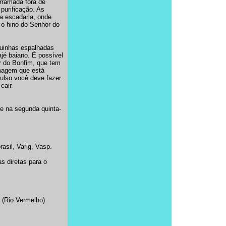
erramada fora de
purificação. As
a escadaria, onde
o hino do Senhor do
quinhas espalhadas
ajé baiano. É possível
r do Bonfim, que tem
magem que está
pulso você deve fazer
cair.
re na segunda quinta-
asil, Varig, Vasp.
s diretas para o
 (Rio Vermelho)