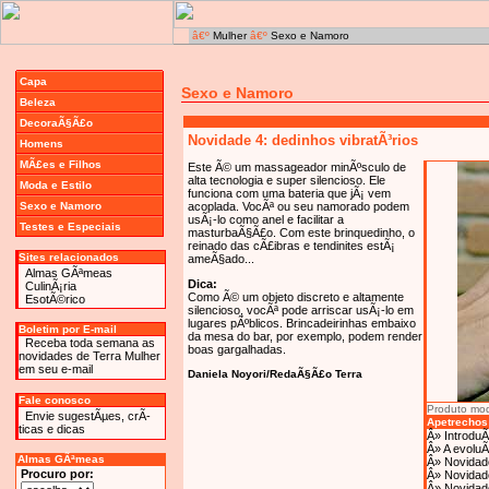
â€º
Mulher
â€º
Sexo e Namoro
Capa
Sexo e Namoro
Beleza
DecoraÃ§Ã£o
Novidade 4: dedinhos vibratÃ³rios
Homens
MÃ£es e Filhos
Este Ã© um massageador minÃºsculo de
alta tecnologia e super silencioso. Ele
Moda e Estilo
funciona com uma bateria que jÃ¡ vem
Sexo e Namoro
acoplada. VocÃª ou seu namorado podem
usÃ¡-lo como anel e facilitar a
Testes e Especiais
masturbaÃ§Ã£o. Com este brinquedinho, o
reinado das cÃ£ibras e tendinites estÃ¡
Sites relacionados
ameÃ§ado...
Almas GÃªmeas
Dica:
CulinÃ¡ria
Como Ã© um objeto discreto e altamente
EsotÃ©rico
silencioso, vocÃª pode arriscar usÃ¡-lo em
lugares pÃºblicos. Brincadeirinhas embaixo
Boletim por E-mail
da mesa do bar, por exemplo, podem render
Receba toda semana as
boas gargalhadas.
novidades de Terra Mulher
em seu e-mail
Daniela Noyori/RedaÃ§Ã£o Terra
Fale conosco
Produto mod
Envie sugestÃµes, crÃ­
Apetrechos
ticas e dicas
Â»
Introdu
Â»
A evolu
Almas GÃªmeas
Â»
Novidad
Procuro por:
Â»
Novidade
Â»
Novidade