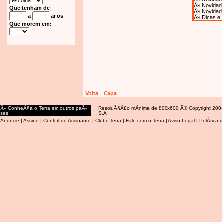
Â»
Novidade
Que tenham de
Â»
Novidade
a
anos
Â»
Dicas e
Que morem em:
|
Volta
Capa
Â»
ConheÃ§a o Terra em outros paÃ­
ResoluÃ§Ã£o mÃ­nima de 800x600 Â© Copyright 2004
ses
S.A
Anuncie
|
Assine
|
Central do Assinante
|
Clube Terra
|
Fale com o Terra
|
Aviso Legal
|
PolÃ­tica 