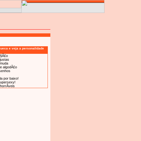
cueca e veja a personalidade
Ã§Ã£o
justas
rmuda
e algodÃ£o
senhos
a por baixo!
upersexy!
horrÃ­veis