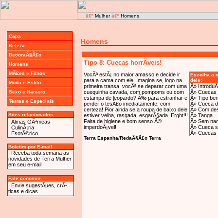
â€º
Mulher
â€º
Homens
Capa
Homens
Beleza
DecoraÃ§Ã£o
Tipo 8: Cuecas horrÃ­veis!
Homens
MÃ£es e Filhos
VocÃª estÃ¡ no maior amasso e decide ir
Escolha a 
para a cama com ele. Imagina se, logo na
dele:
Moda e Estilo
primeira transa, vocÃª se deparar com uma
Â»
Introdu
Sexo e Namoro
cuequinha cavada, com pompoms ou com
Â»
Cuecas 
estampa de leopardo? Ã‰ para estranhar e
Â»
Tipo be
Testes e Especiais
perder o tesÃ£o imediatamente, com
Â»
Cueca d
certeza! Pior ainda se a roupa de baixo dele
Â»
Com de
Sites relacionados
estiver velha, rasgada, esgarÃ§ada. Erght!!!
Â»
Tanga
Falta de higiene e bom senso Ã©
Â»
Sem nad
Almas GÃªmeas
imperdoÃ¡vel!
Â»
Cueca s
CulinÃ¡ria
Â»
Cuecas 
EsotÃ©rico
Terra Espanha/RedaÃ§Ã£o Terra
Boletim por E-mail
Receba toda semana as
novidades de Terra Mulher
em seu e-mail
Fale conosco
Envie sugestÃµes, crÃ­
ticas e dicas