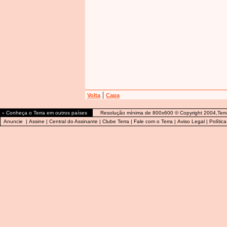
|
Volta
Capa
»
Conheça o Terra em outros países
Resolução mínima de 800x600 © Copyright 2004,Terr
Anuncie
|
Assine
|
Central do Assinante
|
Clube Terra
|
Fale com o Terra
|
Aviso Legal
|
Polític