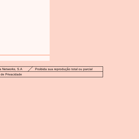
a Networks, S.A
Proibida sua reprodução total ou parcial
a de Privacidade