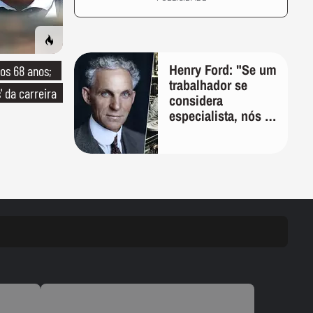
Henry Ford: "Se um
os 68 anos;
trabalhador se
' da carreira
considera
especialista, nós o
demitimos;
ninguém se
considera um
especialista se
realmente conhece
seu trabalho"