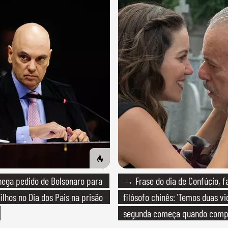
ega pedido de Bolsonaro para
→ Frase do dia de Confúcio, 
ilhos no Dia dos Pais na prisão
filósofo chinês: 'Temos duas vi
segunda começa quando com