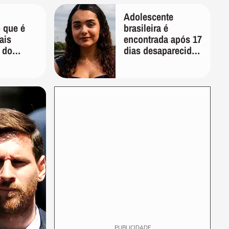
longevidade"
Adolescente
 que é
brasileira é
ais
encontrada após 17
 do
dias desaparecida
custa
na França
eira
PUBLICIDADE