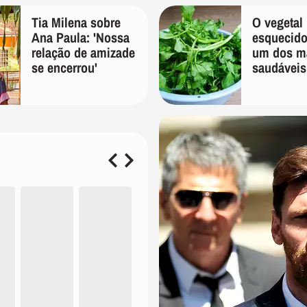
que só temos uma'
Tia Milena sobre
O vegetal
Ana Paula: 'Nossa
esquecido
relação de amizade
um dos m
se encerrou'
saudáveis
mundo e 
pouco na f