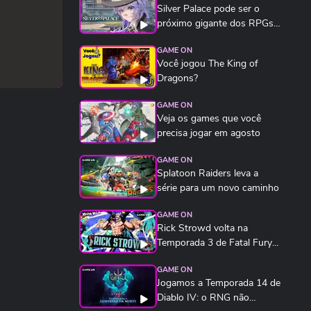
Silver Palace pode ser o
próximo gigante dos RPGs
de anime
GAME ON
Você jogou The King of
Dragons?
GAME ON
Veja os games que você
precisa jogar em agosto
GAME ON
Splatoon Raiders leva a
série para um novo caminho
GAME ON
Rick Strowd volta na
Temporada 3 de Fatal Fury:
City of the Wolves...
GAME ON
Jogamos a Temporada 14 de
Diablo IV: o RNG não