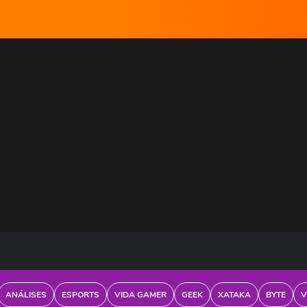
ANÁLISES
ESPORTS
VIDA GAMER
GEEK
XATAKA
BYTE
V