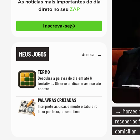
As notícias mais importantes do dia
direto no seu
ZAP
Inscreva-se
MEUS JOGOS
Acessar →
TERMO
Descubra a palavra do dia em até 6
tentativas. Observe as dicas e avance até
acertar.
PALAVRAS CRUZADAS
Interprete as dicas e monte o tabuleiro
→ Moraes n
letra por letra, no seu ritmo.
receber os f
domiciliar